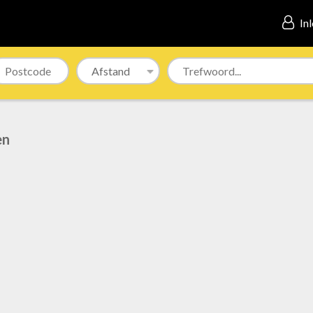
In
en