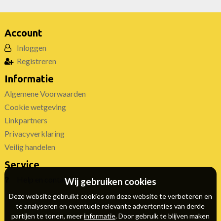
Account
Inloggen
Registreren
Informatie
Algemene Voorwaarden
Cookie wetgeving
Linkpartners
Privacyverklaring
Veilig handelen
Service
Help en contact
Wij gebruiken cookies
Deze website gebruikt cookies om deze website te verbeteren en
te analyseren en eventuele relevante advertenties van derde
partijen te tonen, meer
informatie
. Door gebruik te blijven maken