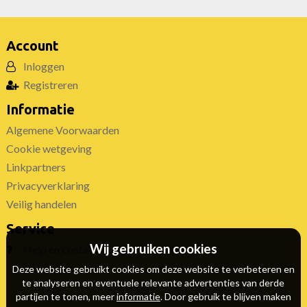
Account
Inloggen
Registreren
Informatie
Algemene Voorwaarden
Cookie wetgeving
Linkpartners
Privacyverklaring
Veilig handelen
Service
Wij gebruiken cookies
Help en contact
Deze website gebruikt cookies om deze website te verbeteren en
te analyseren en eventuele relevante advertenties van derde
partijen te tonen, meer
informatie
. Door gebruik te blijven maken