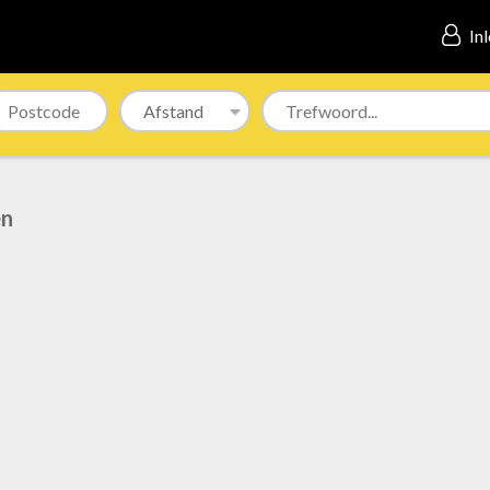
In
en